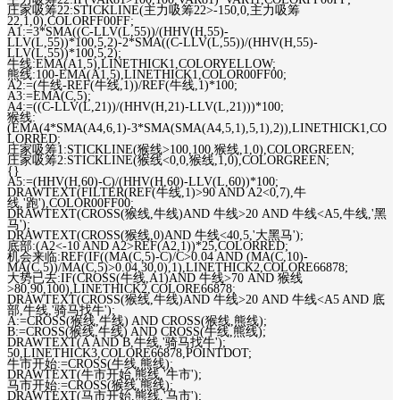
庄家吸筹22:STICKLINE(主力吸筹22>-150,0,主力吸筹
22,1,0),COLORFF00FF;
A1:=3*SMA((C-LLV(L,55))/(HHV(H,55)-
LLV(L,55))*100,5,2)-2*SMA((C-LLV(L,55))/(HHV(H,55)-
LLV(L,55))*100,5,2);
牛线:EMA(A1,5),LINETHICK1,COLORYELLOW;
熊线:100-EMA(A1,5),LINETHICK1,COLOR00FF00;
A2:=(牛线-REF(牛线,1))/REF(牛线,1)*100;
A3:=EMA(C,5);
A4:=((C-LLV(L,21))/(HHV(H,21)-LLV(L,21)))*100;
猴线:
(EMA(4*SMA(A4,6,1)-3*SMA(SMA(A4,5,1),5,1),2)),LINETHICK1,CO
LORRED;
庄家吸筹1:STICKLINE(猴线>100,100,猴线,1,0),COLORGREEN;
庄家吸筹2:STICKLINE(猴线<0,0,猴线,1,0),COLORGREEN;
{}
A5:=(HHV(H,60)-C)/(HHV(H,60)-LLV(L,60))*100;
DRAWTEXT(FILTER(REF(牛线,1)>90 AND A2<0,7),牛
线,'跑'),COLOR00FF00;
DRAWTEXT(CROSS(猴线,牛线)AND 牛线>20 AND 牛线<A5,牛线,'黑
马');
DRAWTEXT(CROSS(猴线,0)AND 牛线<40,5,'大黑马');
底部:(A2<-10 AND A2>REF(A2,1))*25,COLORRED;
机会来临:REF(IF((MA(C,5)-C)/C>0.04 AND (MA(C,10)-
MA(C,5))/MA(C,5)>0.04,30,0),1),LINETHICK2,COLORE66878;
大势已去:IF(CROSS(牛线,A1)AND 牛线>70 AND 猴线
>80,90,100),LINETHICK2,COLORE66878;
DRAWTEXT(CROSS(猴线,牛线)AND 牛线>20 AND 牛线<A5 AND 底
部,牛线,'骑马找牛');
A:=CROSS(猴线,牛线) AND CROSS(猴线,熊线);
B:=CROSS(猴线,牛线) AND CROSS(牛线,熊线);
DRAWTEXT(A AND B,牛线,'骑马找牛');
50,LINETHICK3,COLORE66878,POINTDOT;
牛市开始:=CROSS(牛线,熊线);
DRAWTEXT(牛市开始,熊线,'牛市');
马市开始:=CROSS(猴线,熊线);
DRAWTEXT(马市开始,熊线,'马市');