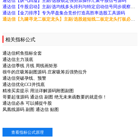
通达信【妖气四溢】主副/选股锁定强势票操作汇聚牛股信号源码
通达信【牛股启动】主副/选均线多头排列与特定启动信号同步观察源码
通达信【金刀排序】专为早盘集合竞价打造高胜率选股工具源码
通达信【九啸寻龙二板定龙头】主副/选股超短线二板定龙头打板必备利器源码
相关指标公式
通达信鳄鱼指标全套
通达信主力顶底
通达信季线 月线 周线画矩形
很牛的庄吸筹副图源码 庄家吸筹后强势拉升
通达信突破孕线、预警
通达信优化CCI并找底
精准买卖提示 用法详解源码附图副图
哥要起涨源码 通达信 副图 绝无未来函数要的就是你！
通达信必杀 可以捕捉牛股
凤凰线源码 副图 通达信 贴图