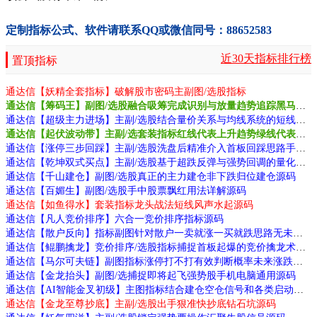
定制指标公式、软件请联系QQ或微信同号：88652583
近30天指标排行榜
置顶指标
通达信【妖精全套指标】破解股市密码主副图/选股指标
通达信【筹码王】副图/选股融合吸筹完成识别与放量趋势追踪黑马源码
通达信【超级主力进场】主副/选股结合量价关系与均线系统的短线无未来源码
通达信【起伏波动带】主副/选套装指标红线代表上升趋势绿线代表下降趋势源码
通达信【涨停三步回踩】主副/选股洗盘后精准介入首板回踩思路手机电脑通用源码
通达信【乾坤双式买点】主副/选股基于超跌反弹与强势回调的量化逻辑源码
通达信【千山建仓】副图/选股真正的主力建仓非下跌归位建仓源码
通达信【百媚生】副图/选股手中股票飘红用法详解源码
通达信【如鱼得水】套装指标龙头战法短线风声水起源码
通达信【凡人竞价排序】六合一竞价排序指标源码
通达信【散户反向】指标副图针对散户一卖就涨一买就跌思路无未来函数源码
通达信【鲲鹏擒龙】竞价排序/选股指标捕捉首板起爆的竞价擒龙术源码
通达信【马尔可夫链】副图指标涨停打不打有效判断概率未来涨跌与历史无关源码
通达信【金龙抬头】副图/选捕捉即将起飞强势股手机电脑通用源码
通达信【AI智能金叉初级】主图指标结合建仓空仓信号和各类启动点提示把握交易时机源码
通达信【金龙至尊抄底】主副/选股出手狠准快抄底钻石坑源码