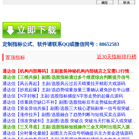
定制指标公式、软件请联系QQ或微信同号：88652583
近30天指标排行榜
置顶指标
通达信【机构内部筹码】主副套装神秘机构内部镇店之宝需L2行情支持源码
通达信【三维共振】副图/选股指标通过多个维度综合判断提升信号质量源码
通达信【风云再起】主副/选股风云过后天晴重拉开精彩大戏源码
通达信【抄底起爆】主副/选趋势缩量放量三重确认避免抄在半山腰源码
通达信【N字封喉】主副/选股指标捕捉N字形走势的起爆点源码
通达信【倍量跳空缺口不补】副图/选股指标后市走势猛如虎源码
通达信【资金异动共振】副图/选股三大核心逻辑剔单一信号假突破源码
通达信【涨停拉升】副图/选股融合了趋势判断与短线买卖点源码
通达信【强攻突破剑】主副图/选股 突破点 突破当天打板买入或突破前期的高指标
通达信【三叉寻底】主副/选股指标短线操作三金叉同时出现买入源码
通达信【分时量化量能】副图主力买信号明确提示主力资金进场源码