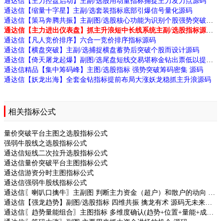
通达信【主力控盘启动】主副/选股用动量指标捕捉主力发力点源码
通达信【缩量十字星】主副/选套装指标底部引爆信号量化源码
通达信【策马奔腾共振】主副图/选股核心功能为识别个股强势突破的买点源码
通达信【主力进出仪表盘】抓主升浪短中长线系统主副/选股指标源码
通达信【凡人竞价排序】六合一竞价排序指标源码
通达信【横盘突破】主副/选捕捉横盘蓄势后突破个股而设计源码
通达信【倚天屠龙起爆】副图/选尾盘短线交易堪称金钻出票低以提高交易胜率源码
通达信精品【集中筹码峰】主图/选股指标 强势突破筹码密集 源码
通达信【妖龙出海】全套金钻指标提前布局大涨妖龙稳抓主升浪源码
相关指标公式
量价突破平台主图之选股指标公式
强弱牛股线之选股指标公式
通达信短线二次拉升选股指标公式
通达信量价突破平台主图指标公式
通达信游资分时主图指标公式
通达信强弱牛股线指标公式
通达信〖喇叭口擒牛〗主副图 判断主力资金（超户）和散户的动向 源码
通达信【强龙趋势】副图/选股指标 四维共振 擒龙有术 源码无未来源码
通达信〖趋势量能组合〗主图指标 多维度确认(趋势+位置+量能+成本)提升成功率 源码