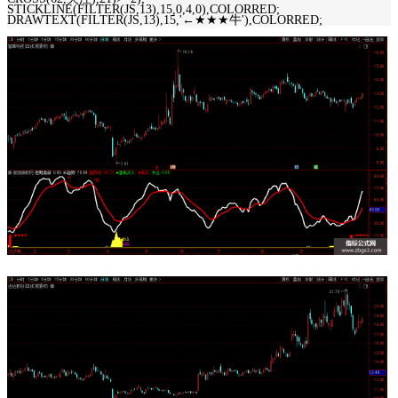
STICKLINE(FILTER(JS,13),15,0,4,0),COLORRED;
DRAWTEXT(FILTER(JS,13),15,'←★★★牛'),COLORRED;