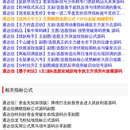
通达信【捉妖华强北】套装指标信号少而精专门抓妖精品无未来源码
通达信【乾坤双式买点】主副/选股基于超跌反弹与强势回调的量化逻辑源码
通达信【强龙驭龙竞价】专做一进二早盘竞价排序指标超牛竞价工具源码
通达信【战神王中王】主图幅图选股公式 VIP白金版 稳键获利
通达信【主力控盘启动】主副/选股用动量指标捕捉主力发力点源码
通达信精品【集中筹码峰】主图/选股指标 强势突破筹码密集 源码
通达信【猎妖枪手】主副图/选股主升浪波段指标公式源码
通达信【千山建仓】副图/选股真正的主力建仓非下跌归位建仓源码
通达信【扶摇波段低吸】副图/选股区分潜伏期短期机会与爆发点识别不同阶段机会源码
通达信【两板回调捉妖】主副/选股筛选出两日涨停后出现回调的源码
通达信【仓鼠量化六号】主副图/选股指标核心优势解析大跌日低吸次日抛的思路源码
通达信【分时拉升】主副图捕捉底部反弹或突破启动信号源码
通达信【墨子剑法】1主2副6选股攻城掠地专抓主升浪所向披靡源码
相关指标公式
通达信〖资金先知加强版〗降维打击妖股资金进入抓妖利器源码
通达信拂晓指标公式源码副图
通达信特别好资金突破生命线源码分享副图
通达信龙飞蛇钻地指标公式源码
通达信实用公式黑马强牛源码分享副图