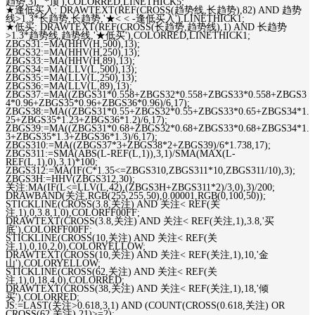
趋势,3), '*顶'),COLORRED,LINETHICK5;
★逢低买入: DRAWTEXT(REF(CROSS(趋势线,长趋势),82) AND 趋势
线>1.3*长趋势,长趋势,'★< < -逢低买入'),LINETHICK1;
★低买: DRAWTEXT(REF(CROSS(长趋势,趋势线),1) AND 长趋势
>1.3*趋势线,趋势线,'★低买'),COLORRED,LINETHICK1;
ZBGS31:=MA(HHV(H,500),13);
ZBGS32:=MA(HHV(H,250),13);
ZBGS33:=MA(HHV(H,89),13);
ZBGS34:=MA(LLV(L,500),13);
ZBGS35:=MA(LLV(L,250),13);
ZBGS36:=MA(LLV(L,89),13);
ZBGS37:=MA((ZBGS31*0.558+ZBGS32*0.558+ZBGS33*0.558+ZBGS3
4*0.96+ZBGS35*0.96+ZBGS36*0.96)/6,17);
ZBGS38:=MA((ZBGS31*0.55+ZBGS32*0.55+ZBGS33*0.65+ZBGS34*1.
25+ZBGS35*1.23+ZBGS36*1.2)/6,17);
ZBGS39:=MA((ZBGS31*0.68+ZBGS32*0.68+ZBGS33*0.68+ZBGS34*1.
3+ZBGS35*1.3+ZBGS36*1.3)/6,17);
ZBGS310:=MA((ZBGS37*3+ZBGS38*2+ZBGS39)/6*1.738,17);
ZBGS311:=SMA(ABS(L-REF(L,1)),3,1)/SMA(MAX(L-
REF(L,1),0),3,1)*100;
ZBGS312:=MA(IF(C*1.35<=ZBGS310,ZBGS311*10,ZBGS311/10),3);
ZBGS3H:=HHV(ZBGS312,30);
关注:MA(IF(L<=LLV(L,42),(ZBGS3H+ZBGS311*2)/3,0),3)/200;
DRAWBAND(关注,RGB(255,255,50),0.00001,RGB(0,100,50));
STICKLINE(CROSS(3.8,关注) AND 关注< REF(关
注,1),0,3.8,1,0),COLORFF00FF;
DRAWTEXT(CROSS(3.8,关注) AND 关注< REF(关注,1),3.8,'买
底'),COLORFF00FF;
STICKLINE(CROSS(10,关注) AND 关注< REF(关
注,1),0,10,2,0),COLORYELLOW;
DRAWTEXT(CROSS(10,关注) AND 关注< REF(关注,1),10,'金
山'),COLORYELLOW;
STICKLINE(CROSS(62,关注) AND 关注< REF(关
注,1),0,18,4,0),COLORRED;
DRAWTEXT(CROSS(38,关注) AND 关注< REF(关注,1),18,'倾
买'),COLORRED;
JS:=LAST(关注>0.618,3,1) AND (COUNT(CROSS(0.618,关注) OR
CROSS(62,关注),21)>=2);