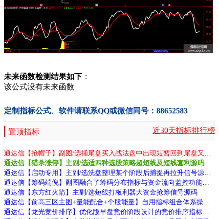
未来函数检测结果如下
：
该公式没有未来函数
定制指标公式、软件请联系QQ或微信同号：88652583
近30天指标排行榜
置顶指标
通达信【抢帽子】副图/选捕尾盘买入战法盘中出现短暂回到尾盘又重新走强源码
通达信【猎杀涨停】主副/选适四种选股策略超短线及短线套利源码
通达信【启动专用】主副/选洗盘整理某个阶段后捕捉再拉升信号源码
通达信【筹码端倪】副图融合了筹码分布指标与资金流向监控功能源码
通达信【东方红火箭】主副/选短线打板利器大资金抢筹信号源码
通达信【前高三区主图+量能配合+个股能量】自用指标组合体系操作屡抓大牛源码
通达信【龙光竞价排序】优化版早盘竞价阶段设计的竞价排序指标源码