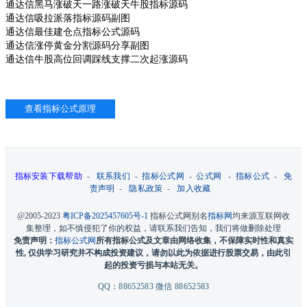
通达信黑马涨破天一路涨破天牛股指标源码
通达信吸拉派落指标源码副图
通达信最佳建仓点指标公式源码
通达信涨停黄金分割源码分享副图
通达信牛股高位回调踩线支撑二次起涨源码
指标安装下载帮助
-
联系我们
-
指标公式网
-
公式网
-
指标公式
-
免
责声明
-
隐私政策
-
加入收藏
@2005-2023
粤ICP备2025457605号-1
指标公式网别名
指标网
均来源互联网收
集整理，如不慎侵犯了你的权益，请联系我们告知，我们将做删除处理
免责声明：
指标公式网
所有指标公式及文章由网络收集，不保障实时性和真实
性, 仅供学习研究并不构成投资建议，请勿以此为依据进行股票交易，由此引
起的投资亏损与本站无关。
QQ：88652583 微信 88652583