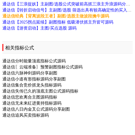
通达信【三浪捉妖】主副图/选股公式突破前高抓三浪主升浪源码分享
通达信【转折启动信号】主副图/选股 筛选出具有较高确定性的买入信号指标源码
通达信经典【背离波段王者】副图/选股主做波段擒牛源码
通达信【2025拐点延续】副图指标 低吸潜伏抓主升皆可源码
通达信【游资启动】主图/买点选股 源码
相关指标公式
通达信分时能量顶底指标公式源码
通达信〖云端准备〗预警副图指标公式源码
通达信六脉神剑源码分享副图
通达信小道有形指标源码分享副图
通达信集合竞价抓龙头指标源码
通达信失传已久的顶底主图公式源码指标
通达信悲欢离合主图源码指标
通达信无未来紅进黄持指标源码
通达信八日内金叉公式源码分享副图
通达信追风买卖指标源码