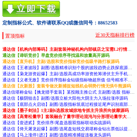
定制指标公式、软件请联系QQ或微信同号：88652583
近30天指标排行榜
置顶指标
通达信【机构内部筹码】主副套装神秘机构内部镇店之宝需L2行情支持源码
通达信【谛听竞价】早盘竞价排序寻找温和放量高开源码
通达信【直升机】主副/选股和竞价指标竞价低吸半路打板源码
通达信【王者波段】副图/选股精准识别个股的波段趋势止跌探底源码
通达信【枭龙游资起爆】主副/选股高成功率游资抢筹潜伏主升手机电脑通用源码
通达信【义者无敌】竞价排序指标金钻级指标物超所值 信号精准不漂移源码
通达信【次新股】套装专做次新捕捉短线机会弱势行情无惧牛熊源码
通达信堪称金钻【擒龙猎手套装】某投顾主推公式 主副图/选股 指标源码源码分享 附图
通达信【极阴狙击】副图/选股立桩大阳包大阴主力入场拉涨停源码
通达信【底部点火启动】副图/选股指标筑底过程接近尾声识别底部特征源码
通达信【墨子剑法】1主2副6选股攻城掠地专抓主升浪所向披靡源码
通达信【高青松量学】套装融合了量学理论混沌与分形理论量学大师作品源码
通达信【壹进贰】竞价排序/尾盘选股双指标联动实战源码
通达信【倚天屠龙起爆】副图/选尾盘短线交易堪称金钻出票低以提高交易胜率源码
通达信【马上涨停1进2】副图/选股精准捕捉连板龙头源码