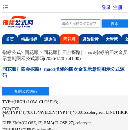
首页
精品指标
通达信
同花顺
进阶指标
大智慧
文
指标公式
>
同花顺
>
同花顺〖四金探路〗macd指标的四次金叉
示意副图示公式源码
(
2026/1/20 7:41:00
)
同花顺〖四金探路〗macd指标的四次金叉示意副图示公式源
码
TYP:=(HIGH+LOW+CLOSE)/3;
CCI:(TYP-
MA(TYP,14))/(0.015*AVEDEV(TYP,14))*0.0015,colorgreen,LINETHICK
1;
DIFF:EMA(CLOSE,12)-EMA(CLOSE,27),colorcyan;
DEA:EMA(DIFF,9),coloryellow;