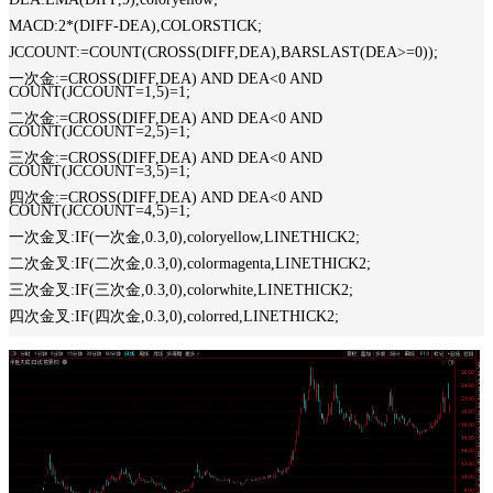
MACD:2*(DIFF-DEA),COLORSTICK;
JCCOUNT:=COUNT(CROSS(DIFF,DEA),BARSLAST(DEA>=0));
一次金:=CROSS(DIFF,DEA) AND DEA<0 AND
COUNT(JCCOUNT=1,5)=1;
二次金:=CROSS(DIFF,DEA) AND DEA<0 AND
COUNT(JCCOUNT=2,5)=1;
三次金:=CROSS(DIFF,DEA) AND DEA<0 AND
COUNT(JCCOUNT=3,5)=1;
四次金:=CROSS(DIFF,DEA) AND DEA<0 AND
COUNT(JCCOUNT=4,5)=1;
一次金叉:IF(一次金,0.3,0),coloryellow,LINETHICK2;
二次金叉:IF(二次金,0.3,0),colormagenta,LINETHICK2;
三次金叉:IF(三次金,0.3,0),colorwhite,LINETHICK2;
四次金叉:IF(四次金,0.3,0),colorred,LINETHICK2;