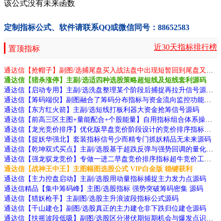
该公式没有未来函数
定制指标公式、软件请联系QQ或微信同号：88652583
近30天指标排行榜
置顶指标
通达信【抢帽子】副图/选捕尾盘买入战法盘中出现短暂回到尾盘又重新走强源码
通达信【猎杀涨停】主副/选适四种选股策略超短线及短线套利源码
通达信【启动专用】主副/选洗盘整理某个阶段后捕捉再拉升信号源码
通达信【筹码端倪】副图融合了筹码分布指标与资金流向监控功能源码
通达信【东方红火箭】主副/选短线打板利器大资金抢筹信号源码
通达信【前高三区主图+量能配合+个股能量】自用指标组合体系操作屡抓大牛源码
通达信【龙光竞价排序】优化版早盘竞价阶段设计的竞价排序指标源码
通达信【捉妖华强北】套装指标信号少而精专门抓妖精品无未来源码
通达信【乾坤双式买点】主副/选股基于超跌反弹与强势回调的量化逻辑源码
通达信【强龙驭龙竞价】专做一进二早盘竞价排序指标超牛竞价工具源码
通达信【战神王中王】主图幅图选股公式 VIP白金版 稳键获利
通达信【主力控盘启动】主副/选股用动量指标捕捉主力发力点源码
通达信精品【集中筹码峰】主图/选股指标 强势突破筹码密集 源码
通达信【猎妖枪手】主副图/选股主升浪波段指标公式源码
通达信【千山建仓】副图/选股真正的主力建仓非下跌归位建仓源码
通达信【扶摇波段低吸】副图/选股区分潜伏期短期机会与爆发点识别不同阶段机会源码