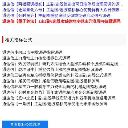
通达信【两板回调捉妖】主副/选股筛选出两日涨停后出现回调的源码
通达信【仓鼠量化六号】主副图/选股指标核心优势解析大跌日低吸次日抛的思路源码
通达信【分时拉升】主副图捕捉底部反弹或突破启动信号源码
通达信【墨子剑法】1主2副6选股攻城掠地专抓主升浪所向披靡源码
相关指标公式
通达信小散出击主图源码指标源码
通达信主力启动主力控盘指标公式源码
通达信〖热度强弱线〗研判方法结合大盘涨跌幅和个股涨跌幅副图指标源码
通达信〖乾坤追牛〗捕捉强势上涨的股票副图指标识源码
通达信三钻离合精准捕捉股价起爆点的利器主副/选股公式源码
通达信〖尾买低点吸〗尾盘低吸策略副图/选股指标源码
通达信狂暴主力一眼看穿主力资金动向的利器副图指标源码
通达信〖分时资金趋势〗百年难遇的精准资金分析副图源码
通达信【底中之底】副/选股寻找底部潜力利器手机电脑通用源码
通达信【一条线】主副图/选股指标简单受用无未来函数源码