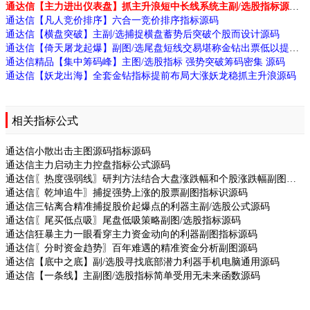
通达信【主力进出仪表盘】抓主升浪短中长线系统主副/选股指标源码
通达信【凡人竞价排序】六合一竞价排序指标源码
通达信【横盘突破】主副/选捕捉横盘蓄势后突破个股而设计源码
通达信【倚天屠龙起爆】副图/选尾盘短线交易堪称金钻出票低以提高交易胜率源码
通达信精品【集中筹码峰】主图/选股指标 强势突破筹码密集 源码
通达信【妖龙出海】全套金钻指标提前布局大涨妖龙稳抓主升浪源码
相关指标公式
通达信小散出击主图源码指标源码
通达信主力启动主力控盘指标公式源码
通达信〖热度强弱线〗研判方法结合大盘涨跌幅和个股涨跌幅副图指标源码
通达信〖乾坤追牛〗捕捉强势上涨的股票副图指标识源码
通达信三钻离合精准捕捉股价起爆点的利器主副/选股公式源码
通达信〖尾买低点吸〗尾盘低吸策略副图/选股指标源码
通达信狂暴主力一眼看穿主力资金动向的利器副图指标源码
通达信〖分时资金趋势〗百年难遇的精准资金分析副图源码
通达信【底中之底】副/选股寻找底部潜力利器手机电脑通用源码
通达信【一条线】主副图/选股指标简单受用无未来函数源码