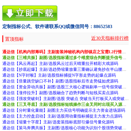
定制指标公式、软件请联系QQ或微信同号：88652583
近30天指标排行榜
置顶指标
通达信【机构内部筹码】主副套装神秘机构内部镇店之宝需L2行情支持源码
通达信【三维共振】副图/选股指标通过多个维度综合判断提升信号质量源码
通达信【风云再起】主副/选股风云过后天晴重拉开精彩大戏源码
通达信【抄底起爆】主副/选趋势缩量放量三重确认避免抄在半山腰源码
通达信【N字封喉】主副/选股指标捕捉N字形走势的起爆点源码
通达信【倍量跳空缺口不补】副图/选股指标后市走势猛如虎源码
通达信【资金异动共振】副图/选股三大核心逻辑剔单一信号假突破源码
通达信【涨停拉升】副图/选股融合了趋势判断与短线买卖点源码
通达信【强攻突破剑】主副图/选股 突破点 突破当天打板买入或突破前期的高指标
通达信【三叉寻底】主副/选股指标短线操作三金叉同时出现买入源码
通达信【分时量化量能】副图主力买信号明确提示主力资金进场源码
通达信【主力控盘启动】主副/选股用动量指标捕捉主力发力点源码
通达信【缩量十字星】主副/选套装指标底部引爆信号量化源码
通达信【策马奔腾共振】主副图/选股核心功能为识别个股强势突破的买点源码