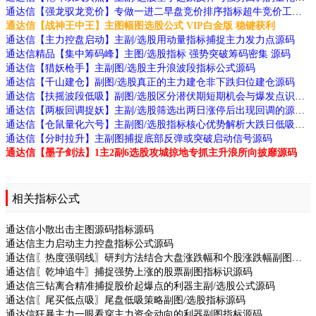
通达信【强龙驭龙竞价】专做一进二早盘竞价排序指标超牛竞价工具源码
通达信【战神王中王】主图幅图选股公式 VIP白金版 稳键获利
通达信【主力控盘启动】主副/选股用动量指标捕捉主力发力点源码
通达信精品【集中筹码峰】主图/选股指标 强势突破筹码密集 源码
通达信【猎妖枪手】主副图/选股主升浪波段指标公式源码
通达信【千山建仓】副图/选股真正的主力建仓非下跌归位建仓源码
通达信【扶摇波段低吸】副图/选股区分潜伏期短期机会与爆发点识别不同阶段机会源码
通达信【两板回调捉妖】主副/选股筛选出两日涨停后出现回调的源码
通达信【仓鼠量化六号】主副图/选股指标核心优势解析大跌日低吸次日抛的思路源码
通达信【分时拉升】主副图捕捉底部反弹或突破启动信号源码
通达信【墨子剑法】1主2副6选股攻城掠地专抓主升浪所向披靡源码
相关指标公式
通达信小散出击主图源码指标源码
通达信主力启动主力控盘指标公式源码
通达信〖热度强弱线〗研判方法结合大盘涨跌幅和个股涨跌幅副图指标源码
通达信〖乾坤追牛〗捕捉强势上涨的股票副图指标识源码
通达信三钻离合精准捕捉股价起爆点的利器主副/选股公式源码
通达信〖尾买低点吸〗尾盘低吸策略副图/选股指标源码
通达信狂暴主力一眼看穿主力资金动向的利器副图指标源码