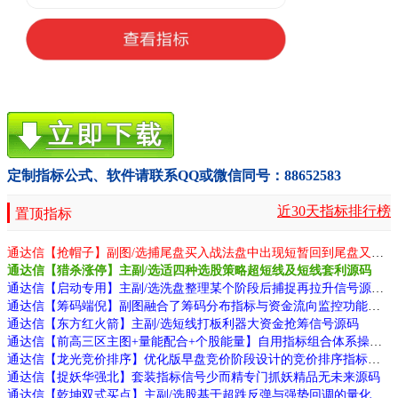
定制指标公式、软件请联系QQ或微信同号：88652583
近30天指标排行榜
置顶指标
通达信【抢帽子】副图/选捕尾盘买入战法盘中出现短暂回到尾盘又重新走强源码
通达信【猎杀涨停】主副/选适四种选股策略超短线及短线套利源码
通达信【启动专用】主副/选洗盘整理某个阶段后捕捉再拉升信号源码
通达信【筹码端倪】副图融合了筹码分布指标与资金流向监控功能源码
通达信【东方红火箭】主副/选短线打板利器大资金抢筹信号源码
通达信【前高三区主图+量能配合+个股能量】自用指标组合体系操作屡抓大牛源码
通达信【龙光竞价排序】优化版早盘竞价阶段设计的竞价排序指标源码
通达信【捉妖华强北】套装指标信号少而精专门抓妖精品无未来源码
通达信【乾坤双式买点】主副/选股基于超跌反弹与强势回调的量化逻辑源码