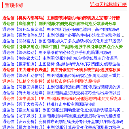
近30天指标排行榜
置顶指标
通达信【机构内部筹码】主副套装神秘机构内部镇店之宝需L2行情支持源码
通达信【底部度牛】副图/选股右侧交易抄底神剑抢反弹源码分享
通达信【敢死队资金流】副图判断趋势强弱也适用于高位跑路源码
通达信【强势涨停包阴】主副/选四个必要条件核心洗盘反转涨停板战法源码
通达信【回补蓄力】副图/选股加入了多头趋势标准优化月选77股仅8败源码
通达信【引爆发射点+神星牛熊】主副图/选股中线引爆临界点介入资金利用效率高源码
通达信【筹码松动】副图暴涨前的必经之路手机电脑通用源码
通达信【龟蛇锁大江】主副图/选股指标 精准捕捉妖股主升浪源码
通达信【赢家预测】主图指标 叠加结构带九转序列预测划线婓波拉契均线源码
通达信【主力进出仪表盘】抓主升浪短中长线系统主副/选股指标源码
通达信【筹码启动信号】副图/选股低位筹码锁定多周期动能三重共振源码
通达信【妖精全套指标】破解股市密码主副图/选股指标
通达信【两板回调捉妖】主副/选股筛选出两日涨停后出现回调的源码
通达信【倚天屠龙起爆】副图/选尾盘短线交易堪称金钻出票低以提高交易胜率源码
通达信【缠中说缠】1主2副3选股围绕缠论分型思想构建买卖系统源码
通达信【强于大盘买点】精准打击牛股主图源码指标
通达信【强龙加速度】副图/选股短期动量变化点短期趋势强度与买卖时机源码
通达信【龙字妖股】主副/选股指标精准捕捉妖股启动信号的超级指标源码
通达信【凌云竞价】竞价排序识别短线强势专用开盘前排序筛选源码
通达信【暴力涨停拉升】主副/选股计算差异变化率来预测暴力涨停拉升源码