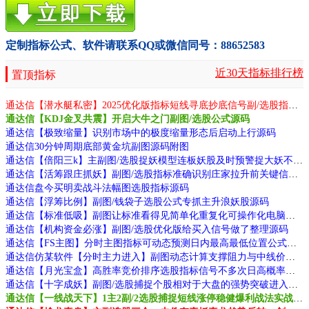
定制指标公式、软件请联系QQ或微信同号：88652583
近30天指标排行榜
置顶指标
通达信【潜水艇私密】2025优化版指标短线寻底抄底信号副/选股指标无未来函数手机电脑通用源码
通达信【KDJ金叉共震】开启大牛之门副图/选股公式源码
通达信【极致缩量】识别市场中的极度缩量形态后启动上行源码
通达信30分钟周期底部黄金坑副图源码附图
通达信【倍阳三k】主副图/选股捉妖模型连板妖股及时预警捉大妖不断源码
通达信【活筹跟庄抓妖】副图/选股指标准确识别庄家拉升前关键信号不错过后续主升浪行情源码
通达信盘今买明卖战斗法幅图选股指标源码
通达信【浮筹比例】副图/钱袋子选股公式专抓主升浪妖股源码
通达信【标准低吸】副图让标准看得见简单化重复化可操作化电脑手机通用源码
通达信【机构资金必涨】副图/选股优化版给买入信号做了整理源码
通达信【FS主图】分时主图指标可动态预测日内最高最低位置公式源码
通达信仿某软件【分时主力进入】副图动态计算支撑阻力与中线价位支撑阻力位的关系源码
通达信【月光宝盒】高胜率竞价排序选股指标信号不多次日高概率有肉源码
通达信【十字成妖】副图/选股捕捉个股相对于大盘的强势突破进入变盘源码
通达信【一线战天下】1主2副/2选股捕捉短线涨停稳健爆利战法实战经验设计源码