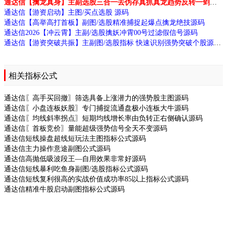
通达信【擒龙真身】主副选股三合一去伪存真抓真龙趋势反转一剑封喉源码
通达信【游资启动】主图/买点选股 源码
通达信【高举高打首板】副图/选股精准捕捉起爆点擒龙绝技源码
通达信2026【冲云霄】主副/选股擒妖冲霄00号过滤假信号源码
通达信【游资突破共振】主副图/选股指标 快速识别强势突破个股源码
相关指标公式
通达信〖高手买回撤〗筛选具备上涨潜力的强势股主图源码
通达信〖小盘连板妖股〗专门捕捉流通盘极小连板大牛源码
通达信〖均线斜率拐点〗短期均线增长率由负转正右侧确认源码
通达信〖首板竞价〗量能超级强势信号全天不变源码
通达信短线操盘超线短玩法主图指标公式源码
通达信主力操作意途副图公式源码
通达信高抛低吸波段王—自用效果非常好源码
通达信短线暴利吃鱼身副图/选股指标公式源码
通达信短线复利很高的实战价值成功率85以上指标公式源码
通达信精准牛股启动副图指标公式源码