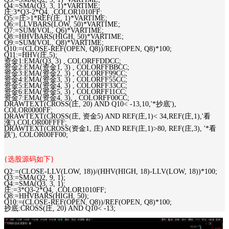
Q4:=SMA(Q3, 3, 1)*VARTIME;
庄:3*Q3-2*Q4, ,COLOR1010FF;
Q5:=庄>1*REF(庄, 1)*VARTIME;
Q6:=LLVBARS(LOW, 50)*VARTIME;
Q7:=SUM(VOL, Q6)*VARTIME;
Q8:=HHVBARS(HIGH, 50)*VARTIME;
Q9:=SUM(VOL, Q8)*VARTIME;
Q10:=(CLOSE-REF(OPEN, Q8))/REF(OPEN, Q8)*100;
Q11:=HHV(庄,5);
资金1:EMA(Q3, 3) , COLORFFDDCC;
资金2:EMA(资金1, 3) , COLORFFBBCC;
资金3:EMA(资金2, 3) , COLORFF99CC;
资金4:EMA(资金3, 3) , COLORFF55CC;
资金5:EMA(资金4, 3) , COLORFF33CC;
资金6:EMA(资金5, 3) , COLORFF11CC;
资金7:EMA(资金4, 3), , COLORFF00CC;
DRAWTEXT(CROSS(庄, 20) AND Q10< -13,10,'*抄底'),
COLOR0000FF;
DRAWTEXT(CROSS(庄, 资金5) AND REF(庄,1)< 34,REF(庄,1),'看
涨'),COLOR00FFFF;
DRAWTEXT(CROSS(资金1, 庄) AND REF(庄,1)>80, REF(庄,3), '*看
跌'), COLOR00FF00;
{选股源码如下}
Q2:=(CLOSE-LLV(LOW, 18))/(HHV(HIGH, 18)-LLV(LOW, 18))*100;
Q3:=SMA(Q2, 9, 1);
Q4:=SMA(Q3, 3, 1);
庄:=3*Q3-2*Q4, ,COLOR1010FF;
Q8:=HHVBARS(HIGH, 50);
Q10:=(CLOSE-REF(OPEN, Q8))/REF(OPEN, Q8)*100;
抄底:CROSS(庄, 20) AND Q10< -13;