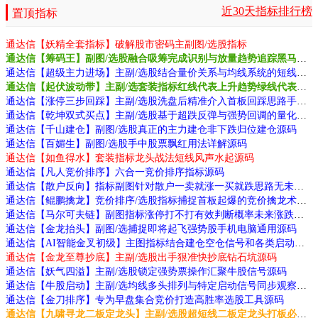
近30天指标排行榜
置顶指标
通达信【妖精全套指标】破解股市密码主副图/选股指标
通达信【筹码王】副图/选股融合吸筹完成识别与放量趋势追踪黑马源码
通达信【超级主力进场】主副/选股结合量价关系与均线系统的短线无未来源码
通达信【起伏波动带】主副/选套装指标红线代表上升趋势绿线代表下降趋势源码
通达信【涨停三步回踩】主副/选股洗盘后精准介入首板回踩思路手机电脑通用源码
通达信【乾坤双式买点】主副/选股基于超跌反弹与强势回调的量化逻辑源码
通达信【千山建仓】副图/选股真正的主力建仓非下跌归位建仓源码
通达信【百媚生】副图/选股手中股票飘红用法详解源码
通达信【如鱼得水】套装指标龙头战法短线风声水起源码
通达信【凡人竞价排序】六合一竞价排序指标源码
通达信【散户反向】指标副图针对散户一卖就涨一买就跌思路无未来函数源码
通达信【鲲鹏擒龙】竞价排序/选股指标捕捉首板起爆的竞价擒龙术源码
通达信【马尔可夫链】副图指标涨停打不打有效判断概率未来涨跌与历史无关源码
通达信【金龙抬头】副图/选捕捉即将起飞强势股手机电脑通用源码
通达信【AI智能金叉初级】主图指标结合建仓空仓信号和各类启动点提示把握交易时机源码
通达信【金龙至尊抄底】主副/选股出手狠准快抄底钻石坑源码
通达信【妖气四溢】主副/选股锁定强势票操作汇聚牛股信号源码
通达信【牛股启动】主副/选均线多头排列与特定启动信号同步观察源码
通达信【金刀排序】专为早盘集合竞价打造高胜率选股工具源码
通达信【九啸寻龙二板定龙头】主副/选股超短线二板定龙头打板必备利器源码