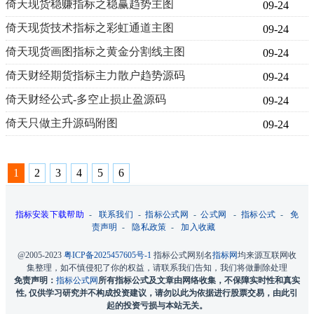
倚天现货稳赚指标之稳赢趋势主图
09-24
倚天现货技术指标之彩虹通道主图
09-24
倚天现货画图指标之黄金分割线主图
09-24
倚天财经期货指标主力散户趋势源码
09-24
倚天财经公式-多空止损止盈源码
09-24
倚天只做主升源码附图
09-24
1
2
3
4
5
6
指标安装下载帮助
-
联系我们
-
指标公式网
-
公式网
-
指标公式
-
免
责声明
-
隐私政策
-
加入收藏
@2005-2023
粤ICP备2025457605号-1
指标公式网别名
指标网
均来源互联网收
集整理，如不慎侵犯了你的权益，请联系我们告知，我们将做删除处理
免责声明：
指标公式网
所有指标公式及文章由网络收集，不保障实时性和真实
性, 仅供学习研究并不构成投资建议，请勿以此为依据进行股票交易，由此引
起的投资亏损与本站无关。